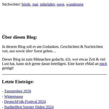
Stichwörter:
börde
,
mai
,
mittelalter
,
soest
,
wanderung
Über diesen Blog:
In diesem Blog soll es um Gedanken, Geschichten & Nachrichten
von
,
aus
sowie
über
Soest gehen…
Dieser Blog ist zum Mitmachen gedacht, d.h. wer etwas Zeit & viel
Lust hat, kann sich gerne daran beteiligen. Eine kurze eMail an
mich
genügt!
Letzte Einträge:
-
Tanzproben 2026
-
Winterpause
-
DeutschFolk-Festival 2024
-
Stadtteilfest Soester Süden 2024