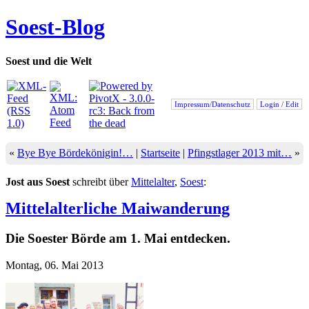
Soest-Blog
Soest und die Welt
Impressum/Datenschutz
Login / Edit
«
Bye Bye Bördekönigin!…
|
Startseite
|
Pfingstlager 2013 mit…
»
Jost aus Soest
schreibt über
Mittelalter
,
Soest
:
Mittelalterliche Maiwanderung
Die Soester Börde am 1. Mai entdecken.
Montag, 06. Mai 2013