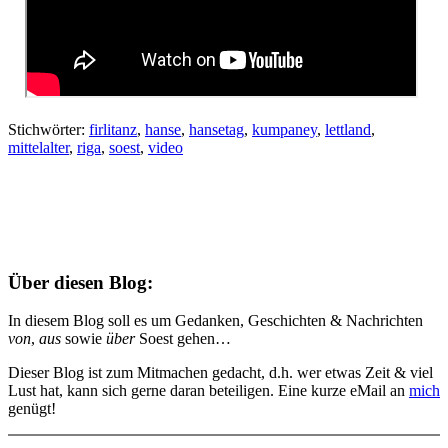
Stichwörter:
firlitanz
,
hanse
,
hansetag
,
kumpaney
,
lettland
,
mittelalter
,
riga
,
soest
,
video
Über diesen Blog:
In diesem Blog soll es um Gedanken, Geschichten & Nachrichten
von
,
aus
sowie
über
Soest gehen…
Dieser Blog ist zum Mitmachen gedacht, d.h. wer etwas Zeit & viel
Lust hat, kann sich gerne daran beteiligen. Eine kurze eMail an
mich
genügt!