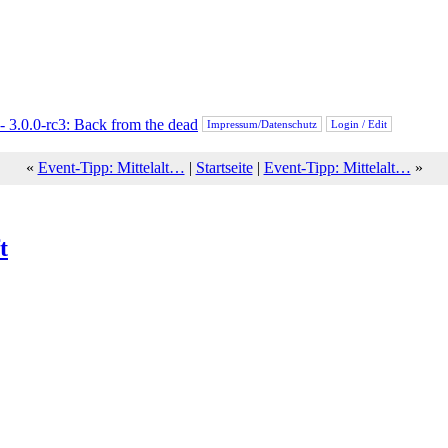
Impressum/Datenschutz
Login / Edit
«
Event-Tipp: Mittelalt…
|
Startseite
|
Event-Tipp: Mittelalt…
»
t