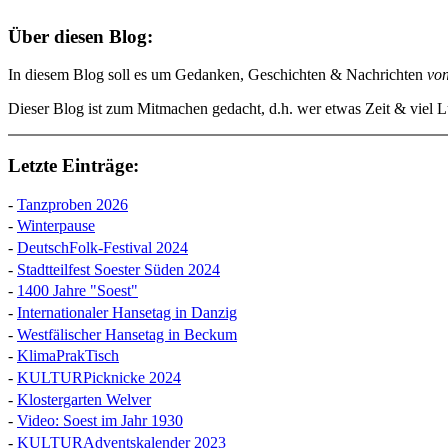
Über diesen Blog:
In diesem Blog soll es um Gedanken, Geschichten & Nachrichten
vo
Dieser Blog ist zum Mitmachen gedacht, d.h. wer etwas Zeit & viel Lu
Letzte Einträge:
-
Tanzproben 2026
-
Winterpause
-
DeutschFolk-Festival 2024
-
Stadtteilfest Soester Süden 2024
-
1400 Jahre "Soest"
-
Internationaler Hansetag in Danzig
-
Westfälischer Hansetag in Beckum
-
KlimaPrakTisch
-
KULTURPicknicke 2024
-
Klostergarten Welver
-
Video: Soest im Jahr 1930
-
KULTURAdventskalender 2023