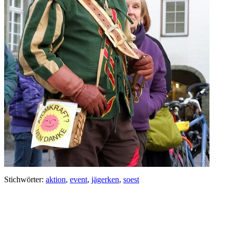
Stichwörter:
aktion
,
event
,
jägerken
,
soest