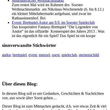
Mittelalterlicher Weihnachtsmarkt
Zum ersten Mal wird im Rahmen des Soester
Weihnachtsmarkts am Nikolaus-Wochenende (6. bis 8.12.)
ein kleiner Mittelaltermarkt aufgebaut, und zwar im
Rathausinnenhof. Bei
Event: Brettspiel-Autor am 9.9. im Soester Spieleclub
Das kooperative Fantasy-Brettspiel "Die Legenden von
Andor" ist das offizielle Kennerspiel des Jahres 2013 . Was
ist das eigentlich für ein Spiel? Das Spiel ist ein koope
sinnverwandte Stichwörter
andor
,
brettspiel
,
event
,
menzel
,
soest
,
spieleclub
,
sternenschild
Über diesen Blog:
In diesem Blog soll es um Gedanken, Geschichten & Nachrichten
von
,
aus
sowie
über
Soest gehen…
Dieser Blog ist zum Mitmachen gedacht, d.h. wer etwas Zeit & viel