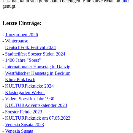
Lust hat, kann sich gerne daran beteiligen. Eine kurze eMail an
mich
genügt!
Letzte Einträge:
-
Tanzproben 2026
-
Winterpause
-
DeutschFolk-Festival 2024
-
Stadtteilfest Soester Süden 2024
-
1400 Jahre "Soest"
-
Internationaler Hansetag in Danzig
-
Westfälischer Hansetag in Beckum
-
KlimaPrakTisch
-
KULTURPicknicke 2024
-
Klostergarten Welver
-
Video: Soest im Jahr 1930
-
KULTURAdventskalender 2023
-
Soester Fehde 2023
-
KULTURPicknick am 07.05.2023
-
Venezia Susata 2023
-
Venezia Susata